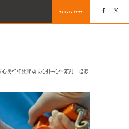
08 8313 9000
以治疗心房纤维性颤动或心扑–心律紊乱，起源