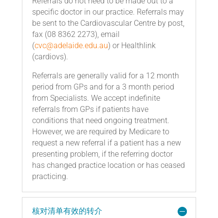
Referrals do not need to be made out to a
specific doctor in our practice. Referrals may
be sent to the Cardiovascular Centre by post,
fax (08 8362 2273), email
(
cvc@adelaide.edu.au
) or Healthlink
(cardiovs).
Referrals are generally valid for a 12 month
period from GPs and for a 3 month period
from Specialists. We accept indefinite
referrals from GPs if patients have
conditions that need ongoing treatment.
However, we are required by Medicare to
request a new referral if a patient has a new
presenting problem, if the referring doctor
has changed practice location or has ceased
practicing.
核对清单有效的转介