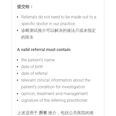
提交给：
Referrals do not need to be made out to a
specific doctor in our practice.
诊断测试推介可以解决的做法只或未指定
的医生
A valid referral must contain:
the patient’s name
date of birth
date of referral
relevant clinical information about the
patient’s condition for investigation
opinion, treatment and management
signature of the referring practitioner.
上述适用于
所有
推介，包括公共医院的推